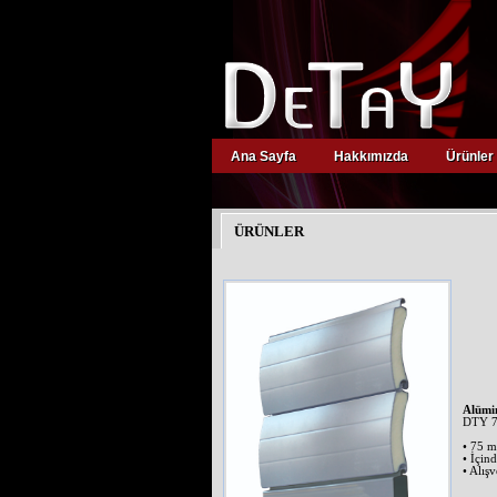
Ana Sayfa
Hakkımızda
Ürünler
viagra
suomi
kamagra
oral
jelly
ÜRÜNLER
levitra
kopen
kamagra
kopen
viagra
zonder
recept
viagra
apotheek
cialis
Alümi
prijs
DTY 
cialis
20mg
• 75 m
• İçin
viagra
• Alış
prijs