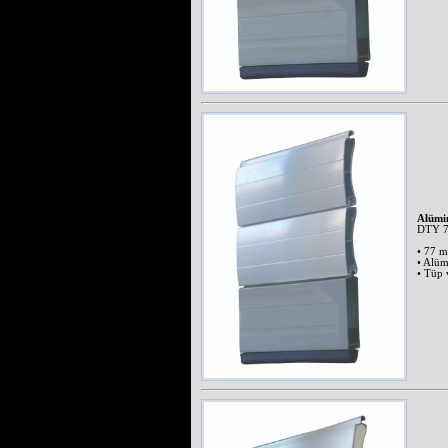
levitra
pris
kamagra
danmark
cialis
pris
viagra
uden
recept
Alümi
DTY 
• 77 m
• Alüm
• Tüp 