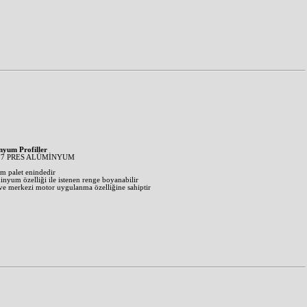
nyum Profiller
77 PRES ALÜMİNYUM
m palet enindedir
inyum özelliği ile istenen renge boyanabilir
ve merkezi motor uygulanma özelliğine sahiptir