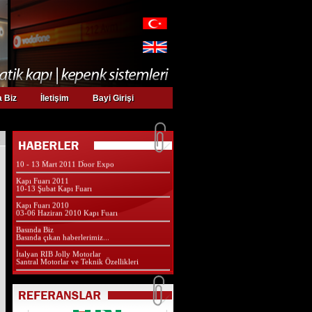
Web sayfamız yeni yüzü ile yayında
Kurumsal web sayfamız yeni yüzü ve
 Biz
İletişim
Bayi Girişi
özellikleri ile yayında...
Yapı Fuarındayız
27 Nisan - 01 Mayıs 2011 Yapı Fuarı İstanbul
Door Expo 2011 Kapı Fuarı
10 - 13 Mart 2011 Door Expo
Kapı Fuarı 2011
10-13 Şubat Kapı Fuarı
Kapı Fuarı 2010
03-06 Haziran 2010 Kapı Fuarı
Basında Biz
Basında çıkan haberlerimiz...
İtalyan RIB Jolly Motorlar
Santral Motorlar ve Teknik Özellikleri
Bayi Girişi
Çok yakında bayi girişimiz açılacaktır...