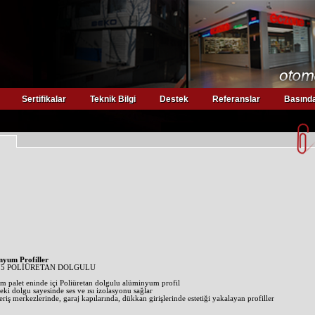
Sertifikalar
Teknik Bilgi
Destek
Referanslar
Basında
nyum Profiller
75 POLİÜRETAN DOLGULU
m palet eninde içi Poliüretan dolgulu alüminyum profil
deki dolgu sayesinde ses ve ısı izolasyonu sağlar
veriş merkezlerinde, garaj kapılarında, dükkan girişlerinde estetiği yakalayan profiller