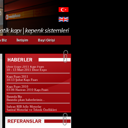
Web sayfamız yeni yüzü ile yayında
 Biz
İletişim
Bayi Girişi
Kurumsal web sayfamız yeni yüzü ve
özellikleri ile yayında...
Yapı Fuarındayız
27 Nisan - 01 Mayıs 2011 Yapı Fuarı İstanbul
Door Expo 2011 Kapı Fuarı
10 - 13 Mart 2011 Door Expo
Kapı Fuarı 2011
10-13 Şubat Kapı Fuarı
Kapı Fuarı 2010
03-06 Haziran 2010 Kapı Fuarı
Basında Biz
Basında çıkan haberlerimiz...
İtalyan RIB Jolly Motorlar
Santral Motorlar ve Teknik Özellikleri
Bayi Girişi
Çok yakında bayi girişimiz açılacaktır...