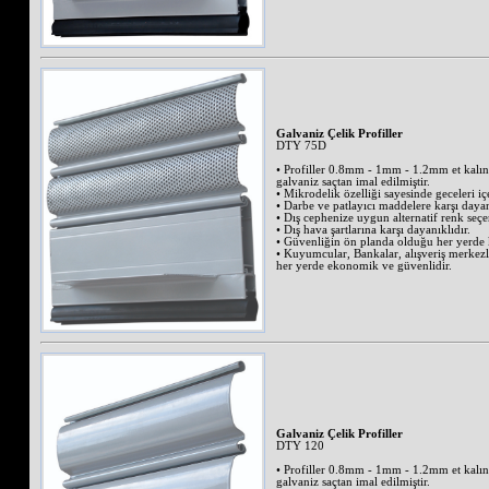
Galvaniz Çelik Profiller
DTY 75D
• Profiller 0.8mm - 1mm - 1.2mm et kalınl
galvaniz saçtan imal edilmiştir.
• Mikrodelik özelliği sayesinde geceleri iç
• Darbe ve patlayıcı maddelere karşı dayan
• Dış cephenize uygun alternatif renk seçe
• Dış hava şartlarına karşı dayanıklıdır.
• Güvenliğin ön planda olduğu her yerde ku
• Kuyumcular, Bankalar, alışveriş merkez
her yerde ekonomik ve güvenlidir.
Galvaniz Çelik Profiller
DTY 120
• Profiller 0.8mm - 1mm - 1.2mm et kalınl
galvaniz saçtan imal edilmiştir.