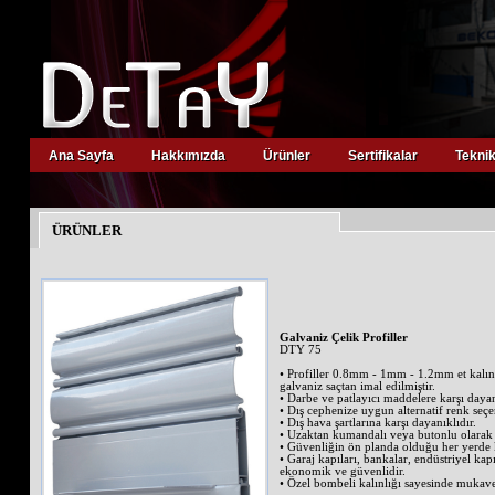
Ana Sayfa
Hakkımızda
Ürünler
Sertifikalar
Teknik
ÜRÜNLER
Galvaniz Çelik Profiller
DTY 75
• Profiller 0.8mm - 1mm - 1.2mm et kalınl
galvaniz saçtan imal edilmiştir.
• Darbe ve patlayıcı maddelere karşı dayan
• Dış cephenize uygun alternatif renk seçe
• Dış hava şartlarına karşı dayanıklıdır.
• Uzaktan kumandalı veya butonlu olarak a
• Güvenliğin ön planda olduğu her yerde ku
• Garaj kapıları, bankalar, endüstriyel kap
ekonomik ve güvenlidir.
• Özel bombeli kalınlığı sayesinde mukave