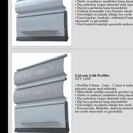
• Darbe ve patlayıcı maddelere karşı dayan
• Dış cephenize uygun alternatif renk seçe
• Dış hava şartlarına karşı dayanıklıdır.
• Uzaktan kumandalı veya butonlu olarak a
• Güvenliğin ön planda olduğu her yerde ku
• Garaj kapıları, bankalar, endüstriyel kap
ekonomik ve güvenlidir.
• Özel bombeli kalınlığı sayesinde mukave
Galvaniz Çelik Profiller
DTY 120D
• Profiller 0.8mm - 1mm - 1.2mm et kalınl
galvaniz saçtan imal edilmiştir.
• Mikrodelik özelliği sayesinde geceleri iç
• Darbe ve patlayıcı maddelere karşı dayan
• Dış cephenize uygun alternatif renk seçe
• Dış hava şartlarına karşı dayanıklıdır.
• Güvenliğin ön planda olduğu her yerde ku
• Kuyumcular, Bankalar, alışveriş merkez
her yerde ekonomik ve güvenlidir.