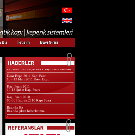
 Biz
İletişim
Bayi Girişi
Web sayfamız yeni yüzü ile yayında
Kurumsal web sayfamız yeni yüzü ve
özellikleri ile yayında...
Yapı Fuarındayız
27 Nisan - 01 Mayıs 2011 Yapı Fuarı İstanbul
Door Expo 2011 Kapı Fuarı
10 - 13 Mart 2011 Door Expo
Kapı Fuarı 2011
10-13 Şubat Kapı Fuarı
Kapı Fuarı 2010
03-06 Haziran 2010 Kapı Fuarı
Basında Biz
Basında çıkan haberlerimiz...
İtalyan RIB Jolly Motorlar
Santral Motorlar ve Teknik Özellikleri
Bayi Girişi
Çok yakında bayi girişimiz açılacaktır...