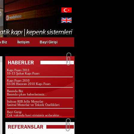
Web sayfamız yeni yüzü ile yayında
Kurumsal web sayfamız yeni yüzü ve
özellikleri ile yayında...
Yapı Fuarındayız
27 Nisan - 01 Mayıs 2011 Yapı Fuarı İstanbul
 Biz
İletişim
Bayi Girişi
Door Expo 2011 Kapı Fuarı
10 - 13 Mart 2011 Door Expo
Kapı Fuarı 2011
10-13 Şubat Kapı Fuarı
Kapı Fuarı 2010
03-06 Haziran 2010 Kapı Fuarı
Basında Biz
Basında çıkan haberlerimiz...
İtalyan RIB Jolly Motorlar
Santral Motorlar ve Teknik Özellikleri
Bayi Girişi
Çok yakında bayi girişimiz açılacaktır...